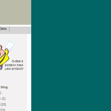
ÓRIA
 blog
)
o
(1)
o
(10)
(15)