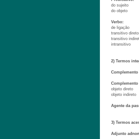
do sujeito
do objeto
Verbo:
de ligação
transitivo direto
transitivo indire
intransitivo
2) Termos inte
Complemento 
Complemento 
objeto direto
objeto indireto
Agente da pas
3) Termos ace
Adjunto adno