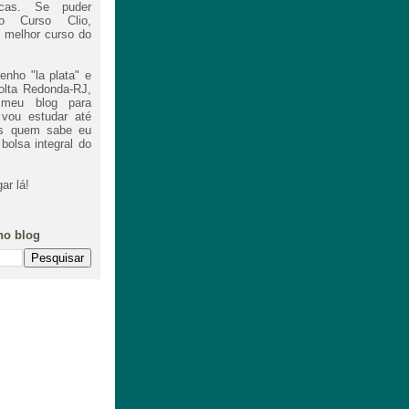
cas. Se puder
o Curso Clio,
 melhor curso do
nho "la plata" e
lta Redonda-RJ,
meu blog para
 vou estudar até
as quem sabe eu
olsa integral do
ar lá!
no blog