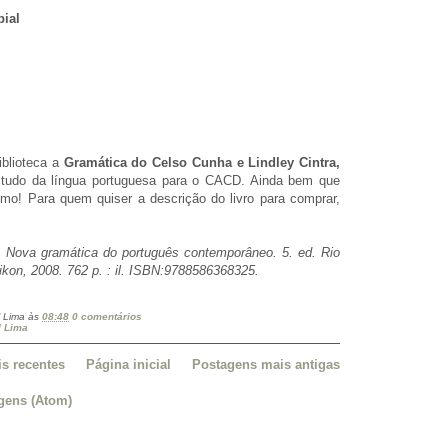
bial
iblioteca a
Gramática do Celso Cunha e Lindley Cintra,
studo da língua portuguesa para o CACD. Ainda bem que
imo! Para quem quiser a descrição do livro para comprar,
Nova gramática do português contemporâneo. 5. ed. Rio
ikon, 2008. 762 p. : il. ISBN:9788586368325.
 Lima
às
08:48
0 comentários
l Lima
s recentes
Página inicial
Postagens mais antigas
gens (Atom)