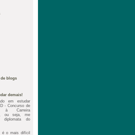
s
 de blogs
dar demais!
ado em estudar
D - Concurso de
o à Carreira
ca, ou seja, me
 diplomata do
é o mais difícil