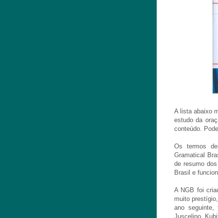
A lista abaixo 
estudo da oraç
conteúdo. Pod
Os termos de
Gramatical Bra
de resumo dos 
Brasil e funcio
A NGB foi cria
muito prestígi
ano seguinte, 
Juscelino Kubi