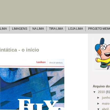
 LIMA
LIMAGENS
NA LIMA
TIRA LIMA
LOJA LIMA
PROJETO MEM
ntática - o início
Arquivo do
▼
2010
(81
►
junh
►
mai
▼
abril