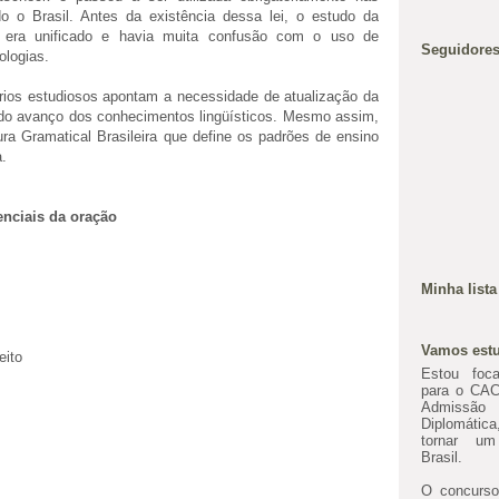
o o Brasil. Antes da existência dessa lei, o estudo da
 era unificado e havia muita confusão com o uso de
Seguidore
ologias.
rios estudiosos apontam a necessidade de atualização da
 do avanço dos conhecimentos lingüísticos. Mesmo assim,
ra Gramatical Brasileira que define os padrões de ensino
.
enciais da oração
Minha lista
Vamos estu
eito
Estou foc
para o CAC
Admissã
Diplomáti
tornar um
Brasil.
O concurso 