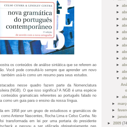
►
ab
►
ab
►
ab
►
ab
►
ab
►
ab
►
ab
►
ab
►
ab
mostra os conteúdos de análise sintática que se referem ao
►
ab
ão. Você pode consultá-lo sempre que aprender um novo
►
ab
e também usá-lo como um resumo para seus estudos.
▼
ab
Aná
stacados nesse quadro fazem parte da Nomenclatura
sileira (NGB). O que isso significa? A NGB é uma espécie
o
conteúdos gramaticais referentes ao português falado no
►
ab
na como um guia para o ensino da nossa língua.
►
mar
►
fever
da em 1958 por um grupo de estudiosos e gramáticos de
o, como Antenor Nascentes, Rocha Lima e Celso Cunha. No
►
jane
foi transformada em lei por uma portaria do presidente
►
2009
(74
tscheck e passou a ser utilizada obrigatoriamente nas