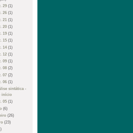
r. 29
(1)
r. 26
(1)
r. 21
(1)
r. 20
(1)
r. 19
(1)
r. 15
(1)
r. 14
(1)
r. 12
(1)
r. 09
(1)
r. 08
(2)
r. 07
(2)
r. 06
(1)
lise sintática -
 início
r. 05
(1)
ço
(6)
eiro
(26)
iro
(23)
)