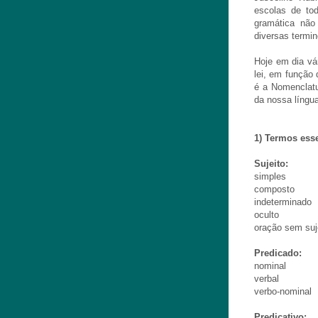
escolas de tod
gramática não
diversas termin
Hoje em dia vá
lei, em função
é a Nomenclatu
da nossa língua
1) Termos ess
Sujeito:
simples
composto
indeterminado
oculto
oração sem suj
Predicado:
nominal
verbal
verbo-nominal
Predicativo: