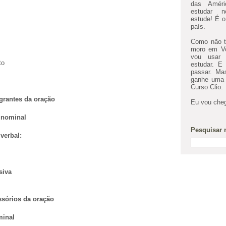
das Améri
estudar n
estude! É o
país.
Como não te
moro em Vo
vou usar 
to
estudar. E
passar. M
ganhe uma b
Curso Clio.
grantes da oração
Eu vou cheg
nominal
Pesquisar 
verbal:
siva
ssórios da oração
minal