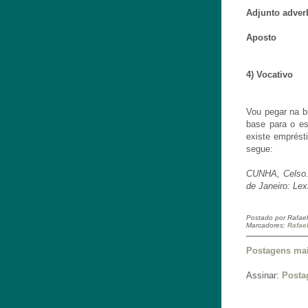
Adjunto adver
Aposto
4) Vocativo
Vou pegar na b
base para o e
existe emprést
segue:
CUNHA, Celso. 
de Janeiro: Lex
Postado por
Rafael
Marcadores:
Rafae
Postagens mai
Assinar:
Posta