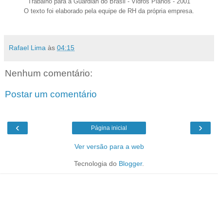
Trabalho para a Guardian do Brasil - Vidros Planos - 2001
O texto foi elaborado pela equipe de RH da própria empresa.
Rafael Lima
às
04:15
Nenhum comentário:
Postar um comentário
‹
›
Página inicial
Ver versão para a web
Tecnologia do
Blogger
.