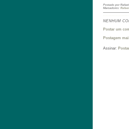
Postado por
Rafael
Marcadores:
Rafae
NENHUM CO
Postar um com
Postagem mais
Assinar:
Posta