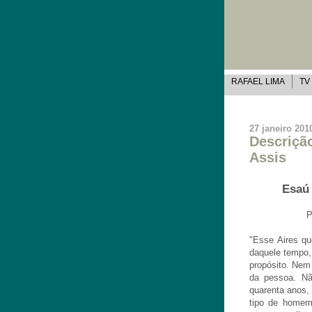
RAFAEL LIMA
TV
27 janeiro 201
Descriçã
Assis
Esaú
P
"Esse Aires qu
daquele tempo,
propósito. Nem
da pessoa. Não
quarenta anos,
tipo de homem.