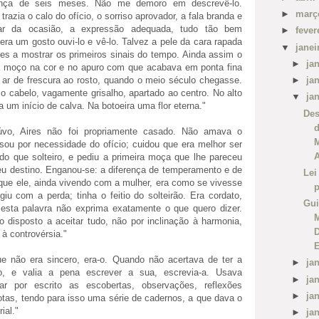
nça de seis meses. Não me demoro em descrevê-lo.
►
mar
trazia o calo do ofício, o sorriso aprovador, a fala branda e
 ar da ocasião, a expressão adequada, tudo tão bem
►
fever
 era um gosto ouvi-lo e vê-lo. Talvez a pele da cara rapada
▼
jane
tes a mostrar os primeiros sinais do tempo. Ainda assim o
►
ja
a moço na cor e no apuro com que acabava em ponta fina
m ar de frescura ao rosto, quando o meio século chegasse.
►
ja
o cabelo, vagamente grisalho, apartado ao centro. No alto
▼
ja
 um início de calva. Na botoeira uma flor eterna."
Des
d
úvo, Aires não foi propriamente casado. Não amava o
ou por necessidade do ofício; cuidou que era melhor ser
A
do que solteiro, e pediu a primeira moça que lhe pareceu
u destino. Enganou-se: a diferença de temperamento e de
Lei
l que ele, ainda vivendo com a mulher, era como se vivesse
p
giu com a perda; tinha o feitio do solteirão. Era cordato,
Gui
 esta palavra não exprima exatamente o que quero dizer.
o disposto a aceitar tudo, não por inclinação à harmonia,
D
 à controvérsia."
E
e não era sincero, era-o. Quando não acertava de ter a
►
ja
, e valia a pena escrever a sua, escrevia-a. Usava
►
ja
r por escrito as escobertas, observações, reflexões
►
ja
otas, tendo para isso uma série de cadernos, a que dava o
ial."
►
ja