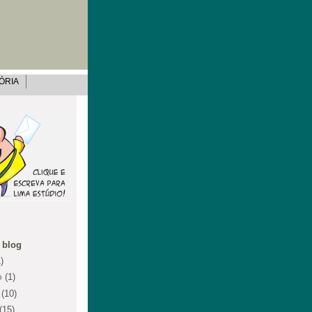
ÓRIA
 blog
)
o
(1)
o
(10)
(15)