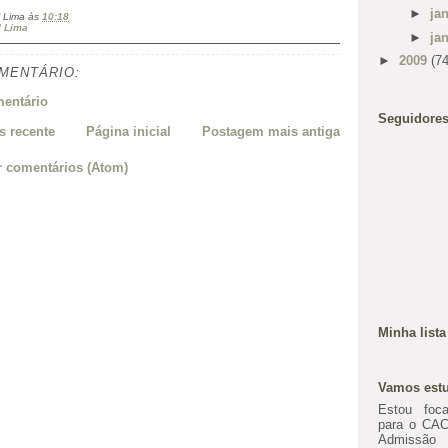
►
ja
 Lima
às
10:18
l Lima
►
ja
►
2009
(74
MENTÁRIO:
entário
Seguidore
 recente
Página inicial
Postagem mais antiga
r comentários (Atom)
Minha lista
Vamos estu
Estou foc
para o CAC
Admissã