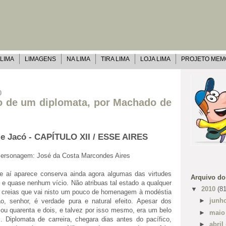
 LIMA
LIMAGENS
NA LIMA
TIRA LIMA
LOJA LIMA
PROJETO MEM
0
o de um diplomata, por Machado de
 e Jacó - CAPÍTULO XII / ESSE AIRES
ersonagem: José da Costa Marcondes Aires
e aí aparece conserva ainda agora algumas das virtudes
Arquivo do
 e quase nenhum vício. Não atribuas tal estado a qualquer
▼
2010
(81
 creias que vai nisto um pouco de homenagem à modéstia
►
junh
, senhor, é verdade pura e natural efeito. Apesar dos
 ou quarenta e dois, e talvez por isso mesmo, era um belo
►
mai
 Diplomata de carreira, chegara dias antes do pacífico,
►
abril