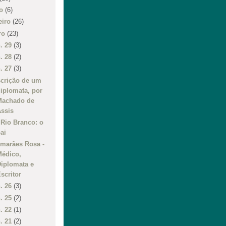
ço
(6)
eiro
(26)
iro
(23)
n. 29
(3)
n. 28
(2)
n. 27
(3)
crição de um
iplomata, por
Machado de
ssis
 Rio Branco: o
ai
marães Rosa -
Médico,
iplomata e
scritor
n. 26
(3)
n. 25
(2)
n. 22
(1)
n. 21
(2)