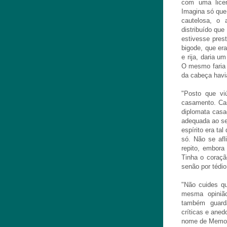
com uma lice
Imagina só que 
cautelosa, o
distribuído que
estivesse pres
bigode, que er
e rija, daria u
O mesmo faria 
da cabeça havia
"Posto que vi
casamento. Cas
diplomata casa
adequada ao se
espírito era ta
só. Não se afli
repito, embora
Tinha o coraçã
senão por tédio
"Não cuides qu
mesma opinião
também guarda
críticas e aned
nome de Memor