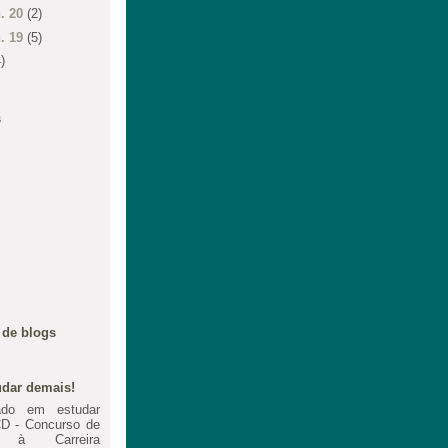
n. 20
(2)
n. 19
(5)
)
s
 de blogs
dar demais!
ado em estudar
D - Concurso de
o à Carreira