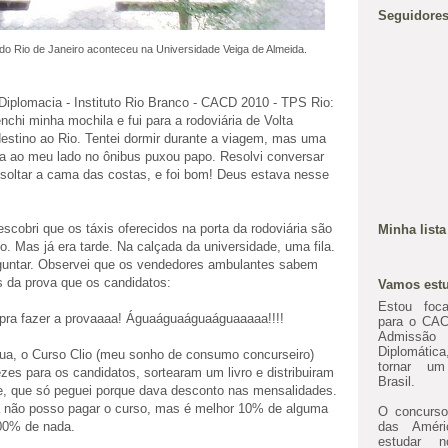
Seguidore
o Rio de Janeiro aconteceu na Universidade Veiga de Almeida.
Diplomacia - Instituto Rio Branco - CACD 2010 - TPS Rio:
nchi minha mochila e fui para a rodoviária de Volta
stino ao Rio. Tentei dormir durante a viagem, mas uma
a ao meu lado no ônibus puxou papo. Resolvi conversar
soltar a cama das costas, e foi bom! Deus estava nesse
scobri que os táxis oferecidos na porta da rodoviária são
Minha lista
o. Mas já era tarde.
Na calçada da universidade, uma fila.
guntar. Observei que os vendedores ambulantes sabem
s da prova que os candidatos:
Vamos estu
Estou foc
 pra fazer a provaaaa! Águaáguaáguaáguaaaaa!!!!
para o CAC
Admissã
Diplomáti
gua, o Curso Clio (meu sonho de consumo concurseiro)
tornar um
ezes para os candidatos, sortearam um livro e distribuiram
Brasil.
rte, que só peguei porque dava desconto nas mensalidades.
a não posso pagar o curso, mas é melhor 10% de alguma
O concurso 
00% de nada.
das Améri
estudar n