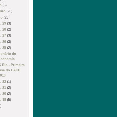
ço
(6)
eiro
(26)
iro
(23)
n. 29
(3)
n. 28
(2)
n. 27
(3)
n. 26
(3)
n. 25
(2)
ionário de
Economia
 Rio - Primeira
fase do CACD
2010
n. 22
(1)
n. 21
(2)
n. 20
(2)
n. 19
(5)
)