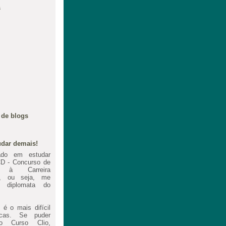
s
 de blogs
dar demais!
ado em estudar
D - Concurso de
o à Carreira
ca, ou seja, me
 diplomata do
é o mais difícil
cas. Se puder
o Curso Clio,