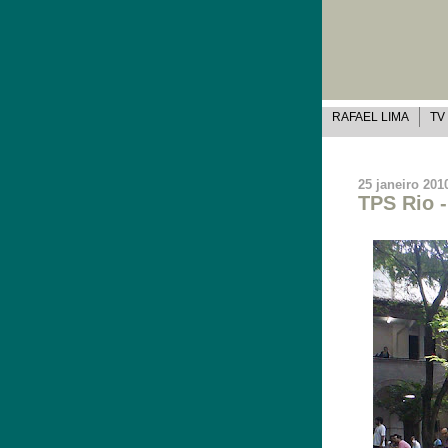
RAFAEL LIMA
TV
25 janeiro 201
TPS Rio 