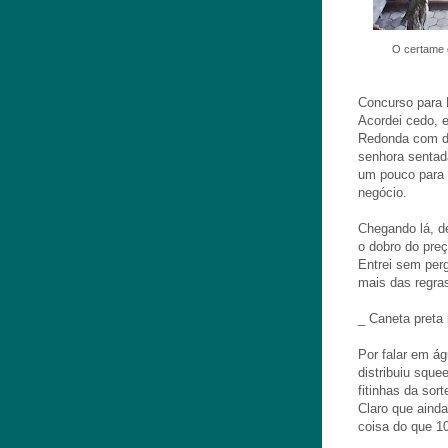
O certame d
Concurso para 
Acordei cedo, e
Redonda com de
senhora sentad
um pouco para 
negócio.
Chegando lá, de
o dobro do preç
Entrei sem per
mais das regra
_ Caneta preta
Por falar em á
distribuiu sque
fitinhas da so
Claro que aind
coisa do que 1