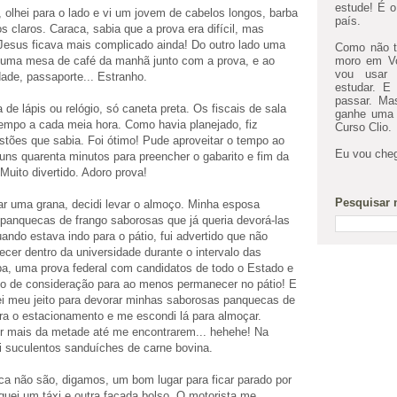
estude! É o
 olhei para o lado e vi um jovem de cabelos longos, barba
país.
s claros. Caraca, sabia que a prova era difícil, mas
Jesus ficava mais complicado ainda! Do outro lado uma
Como não te
uma mesa de café da manhã junto com a prova, e ao
moro em Vo
vou usar 
dade, passaporte... Estranho.
estudar. E
passar. M
e lápis ou relógio, só caneta preta. Os fiscais de sala
ganhe uma b
empo a cada meia hora. Como havia planejado, fiz
Curso Clio.
stões que sabia. Foi ótimo! Pude aproveitar o tempo ao
Eu vou cheg
uns quarenta minutos para preencher o gabarito e fim da
 Muito divertido. Adoro prova!
Pesquisar 
r uma grana, decidi levar o almoço. Minha esposa
panquecas de frango saborosas que já queria devorá-las
ndo estava indo para o pátio, fui advertido que não
cer dentro da universidade durante o intervalo das
a, uma prova federal com candidatos de todo o Estado e
o de consideração para ao menos permanecer no pátio! E
i meu jeito para devorar minhas saborosas panquecas de
ara o estacionamento e me escondi lá para almoçar.
 mais da metade até me encontrarem... hehehe! Na
ei suculentos sanduíches de carne bovina.
ca não são, digamos, um bom lugar para ficar parado por
guei um táxi e outra facada bolso. O motorista me