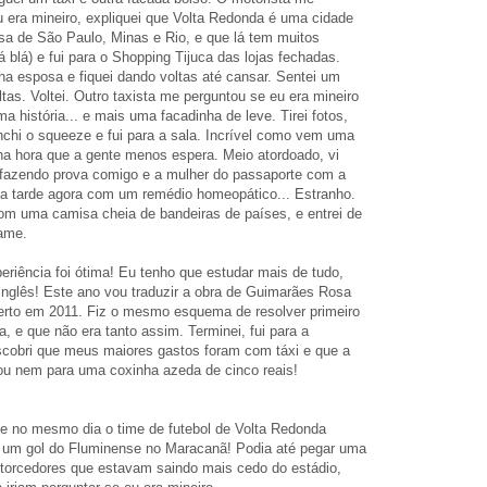
u era mineiro, expliquei que Volta Redonda é uma cidade
isa de São Paulo, Minas e Rio, e que lá tem muitos
lá blá) e fui para o Shopping Tijuca das lojas fechadas.
ha esposa e fiquei dando voltas até cansar. Sentei um
tas. Voltei. Outro taxista me perguntou se eu era mineiro
a história... e mais uma facadinha de leve. Tirei fotos,
enchi o squeeze e fui para a sala. Incrível como vem uma
na hora que a gente menos espera. Meio atordoado, vi
fazendo prova comigo e a mulher do passaporte com a
a tarde agora com um remédio homeopático... Estranho.
om uma camisa cheia de bandeiras de países, e entrei de
ame.
riência foi ótima! Eu tenho que estudar mais de tudo,
inglês! Este ano vou traduzir a obra de Guimarães Rosa
certo em 2011. Fiz o mesmo esquema de resolver primeiro
a, e que não era tanto assim. Terminei, fui para a
escobri que meus maiores gastos foram com táxi e que a
ou nem para uma coxinha azeda de cinco reais!
ue no mesmo dia o time de futebol de Volta Redonda
 um gol do Fluminense no Maracanã! Podia até pegar uma
torcedores que estavam saindo mais cedo do estádio,