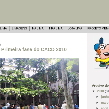
 LIMA
LIMAGENS
NA LIMA
TIRA LIMA
LOJA LIMA
PROJETO MEM
0
- Primeira fase do CACD 2010
Arquivo do
▼
2010
(81
►
junh
►
mai
►
abril