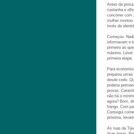
Antes da prova,
castanha e olho
concorrer com 
mulher montou 
invés da identi
Começou. Nada d
informavam o t
primeiro as que
máximo. Levei 
primeira etapa.
Para economiza
preparou umas 
desde cedo. Qua
poderia permane
provas. Caramb
não há o mínim
agora? Bom, de
frango. Corri p
Consegui comer
próxima, levar
As ruas da Tiju
duas horas. Pe