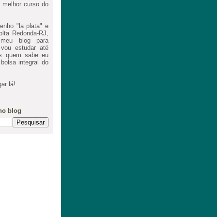
 melhor curso do
nho "la plata" e
lta Redonda-RJ,
meu blog para
 vou estudar até
as quem sabe eu
olsa integral do
ar lá!
no blog