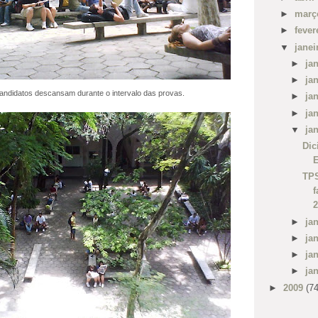
►
mar
►
fever
▼
jane
►
ja
►
ja
andidatos descansam durante o intervalo das provas.
►
ja
►
ja
▼
ja
Dic
TPS
►
ja
►
ja
►
ja
►
ja
►
2009
(74