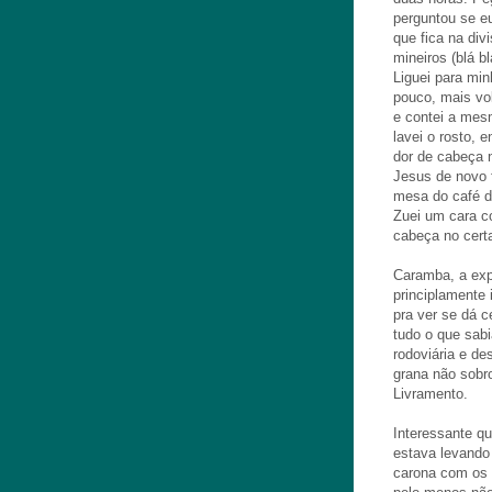
perguntou se e
que fica na div
mineiros (blá b
Liguei para min
pouco, mais vol
e contei a mesm
lavei o rosto, 
dor de cabeça 
Jesus de novo 
mesa do café d
Zuei um cara c
cabeça no cert
Caramba, a expe
principlamente 
pra ver se dá 
tudo o que sabi
rodoviária e d
grana não sobr
Livramento.
Interessante q
estava levando
carona com os 