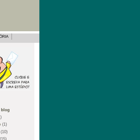
ÓRIA
 blog
)
o
(1)
o
(10)
(15)